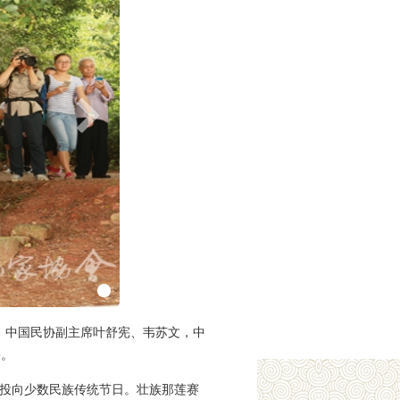
办。中国民协副主席叶舒宪、韦苏文，中
俗。
光投向少数民族传统节日。壮族那莲赛