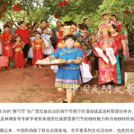
协主办的“赛巧节”在广西壮族自治区南宁市邕宁区蒲庙镇孟连村那莲街举
以及林继富等专家学者前来感受壮族那莲赛巧节的独特魅力和当地独特民
2年开展以来，中国民协除了联合全国各地、市开展系列文化活动外，也把目