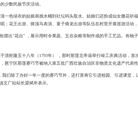
到的少数民族节庆活动。
穿清一色绿衣的姑娘肩挑水桶到社坛码头取水。姑娘们还扮成仙女撒花祈
献唱；花王出游、骑顶马表演、童子骑龙出游等队伍在村里开展巡游活动
”纷纷摆出“花台” ，展示用时令果蔬、五谷杂粮等制作成的手工艺品。有
于清乾隆五十八年（1793年） ，那时那莲北帝庙举行竣工庆典活动，首次
5日，邕宁区那莲赛巧节被纳入第五批广西壮族自治区非物质文化遗产代表
，我们除了办好一年一度的赛巧节外，还打算将它引进校园、引进课堂，
庙镇文广站站长梁斌年表示。