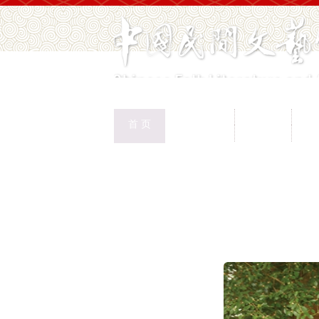
中国民协
民协动态
会
首 页
权益保护
文化交流
志
首页
>
新闻页