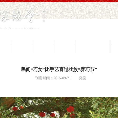
员工作
山花奖
节会活动
工艺博览会
民间文学大系工程
民
愿服务
专家观点
协会刊物
专业委员会
民间文艺之乡名录
民间“巧女”比手艺喜过壮族“赛巧节”
刊发时间：2015-09-21
莫俊