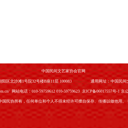
中国民间文艺家协会官网
区北沙滩1号院32号楼B座11层 100083
通用网址：中国民间
om.cn/
网站电话：010-59759612 010-59759623
京ICP备06017557号-1
京公
中国民协所有，任何单位和个人不得未经许可擅自保存、传播以做他用。