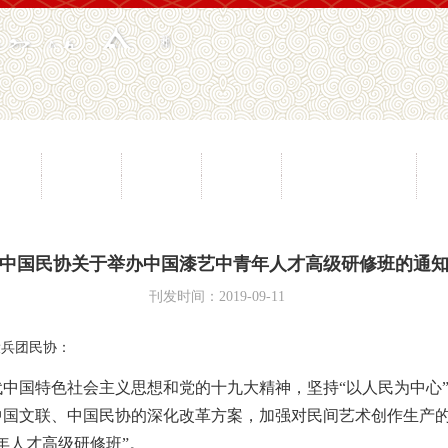
员工作
山花奖
节会活动
工艺博览会
民间文学大系工程
民
愿服务
专家观点
协会刊物
专业委员会
民间文艺之乡名录
中国民协关于举办中国漆艺中青年人才高级研修班的通
刊发时间：2019-09-11
设兵团民协：
中国特色社会主义思想和党的十九大精神，坚持“以人民为中心
文联、中国民协的深化改革方案，加强对民间艺术创作生产的引导，拟
年人才高级研修班”。