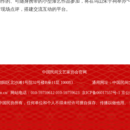
作的、可随身携带的小型漆艺作品参加，将在乌山朱子祠举办“
行现场点评，搭建交流互动的平台。
日，19日（周六）全天报到，20日至24日（周日至周四）全天上课（
五）离会，全程共7天。
中国民间文艺家协会官网
区北沙滩1号院32号楼B座11层 100083
通用网址：中国民间
om.cn/
网站电话：010-59759612 010-59759623
京ICP备06017557号-1
京公网
中国民协所有，任何单位和个人不得未经许可擅自保存、传播以做他用。