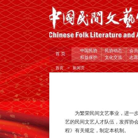
中国民协
民协动态
会
首 页
权益保护
文化交流
志
首页
>
新闻页
为繁荣民间文艺事业，进一
艺的民间文艺人才队伍，发挥协
程》有关规定，制定本机制。