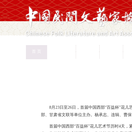
中国民协
民协动态
会员工作
首 页
权益保护
文化交流
志愿服务
专
首页
>
新闻页
8月23日至26日，首届中国西部“百益杯”
部、甘肃省文联等单位主办。杨承志、连辑、曹保
首届中国西部“百益杯”花儿艺术节历时4天