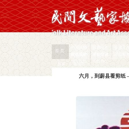
中国民协
民协动态
会员工
首 页
权益保护
文化交流
志愿服
民协视频
通知公示
地方民协
在线办公
首页
>
新闻页
六月，到蔚县看剪纸