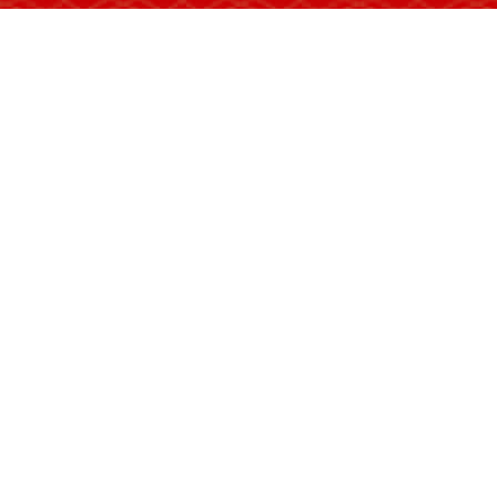
将邀请陕西华阴老腔队、内蒙古演出
队等民族民间文艺表演队伍参加开幕
七、文化工程密集亮相
艺术节期间，以玉壶大桥通车、
大文化工程将密集竣工亮相，集中展