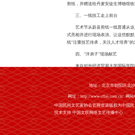
剪纸，并赠送给丹麦安徒生博物馆收
三、一线技工走上前台
艺术节从蔚县剪纸一线普通从业
式亮相并进行现场表演。让这些默默
纸“注重技艺传承，关注人才培养”的
四、“洋弟子”现场献艺
来自对外经济贸易大学国际学院
子”现场创作剪纸。
五、“村长”论坛独创新意
地址：北京市朝阳区北沙滩1
网址：http://www.cflas.com.cn/
网站电
艺术节期间将举办“河北省历史
〈蔚县宣言〉 》 ，充分展示古堡
中国民间文艺家协会官网资源版权为中国民
技术支持 中国文联网络文艺传播中心
六、民俗展演丰富独特
艺术节在推出蔚县秧歌、打树花