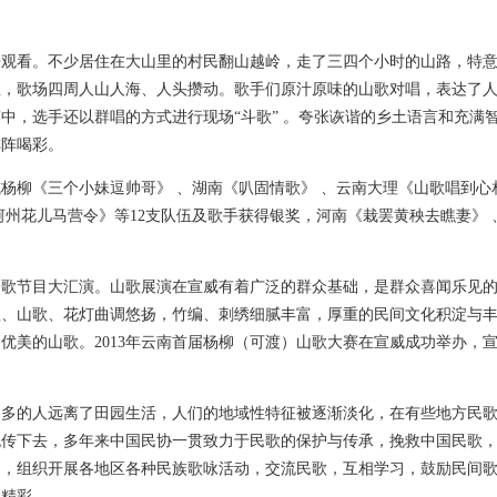
来观看。不少居住在大山里的村民翻山越岭，走了三四个小时的山路，特
至，歌场四周人山人海、人头攒动。歌手们原汁原味的山歌对唱，表达了
中，选手还以群唱的方式进行现场“斗歌” 。夸张诙谐的乡土语言和充满
阵阵喝彩。
杨柳《三个小妹逗帅哥》 、湖南《叭固情歌》 、云南大理《山歌唱到心
河州花儿马营令》等12支队伍及歌手获得银奖，河南《栽罢黄秧去瞧妻》 
山歌节目大汇演。山歌展演在宣威有着广泛的群众基础，是群众喜闻乐见
歌、山歌、花灯曲调悠扬，竹编、刺绣细腻丰富，厚重的民间文化积淀与
优美的山歌。2013年云南首届杨柳（可渡）山歌大赛在宣威成功举办，
越多的人远离了田园生活，人们的地域性特征被逐渐淡化，在有些地方民
流传下去，多年来中国民协一贯致力于民歌的保护与传承，挽救中国民歌
动，组织开展各地区各种民族歌咏活动，交流民歌，互相学习，鼓励民间
更精彩。