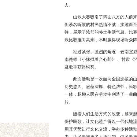
力。
山歌大赛吸引了四面八方的人前
但慕名听歌的村民热情不减，接踵而
往，展示了浓郁的乡土生活气息。比赛
歌比赛推向高潮，不时赢得现场听众
经过紧张、激烈的角逐，云南宣威
南楚雄《小妹找着合心郎》 、甘肃《
及歌手获得铜奖。
此次活动是一次面向全国选拔的
历史悠久、底蕴深厚、特色浓郁，民
一体，杨柳人民在劳动中创造了一曲曲
片。
随着人们生活方式的改变，越来
保护民歌，让文化遗产得以一代代地
用其优势进行文化交流，举办多种活
去，让民歌被更多人所认知，使民歌