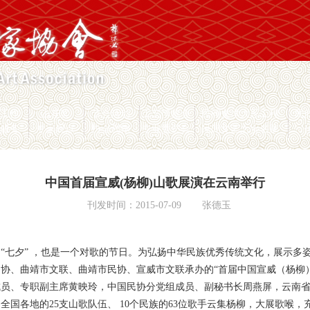
员工作
山花奖
节会活动
工艺博览会
民间文学大系工程
民
愿服务
专家观点
协会刊物
专业委员会
民间文艺之乡名录
中国首届宣威(杨柳)山歌展演在云南举行
刊发时间：2015-07-09
张德玉
“七夕” ，也是一个对歌的节日。为弘扬中华民族优秀传统文化，展示多
协、曲靖市文联、曲靖市民协、宣威市文联承办的“首届中国宣威（杨柳
成员、专职副主席黄映玲，中国民协分党组成员、副秘书长周燕屏，云南
全国各地的25支山歌队伍、 10个民族的63位歌手云集杨柳，大展歌喉