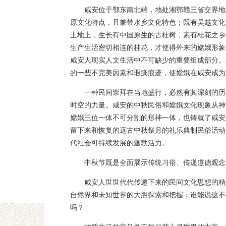
咸安位于鄂东南北端，地处湘鄂赣三省交界地区
原文化特点，且兼带水乡文化特色；既有吴越文化
土地上，生长有中国原生的古桂树，素有桂花之乡
生产生活密切相连的桂花，才使得外来的嫦娥形象
咸安人现实人文生活中不可缺少的重要组成部分。
的一些不完美因素和瑕疵痕迹，使嫦娥在咸安成为
一种民间崇拜在当地盛行，必然有其深刻的历
时空的力量。咸安的中秋民俗和嫦娥文化现象从神
嫦娥三位一体不可分割的形神一体，也铸就了咸安
留下来和恢复的远古中秋祭月的礼乐典制民俗活动
代社会可持续发展的蓬勃活力。
中秋节既是全面展示传统习俗、传递道德观念
咸安人世世代代传递下来的民间文化思想的精
自然界和未知世界的大胆探索和把握；谁能说这不
吗？