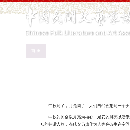
中国民协
民协动态
会员工作
首 页
权益保护
文化交流
志愿服务
专
首页
>
新闻页
中秋到了，月亮圆了，人们自然会想到一个美
中秋的民俗以月亮为核心，咸安的月亮以嫦娥
知的神话人物，在咸安仍然作为人类突破生存空间