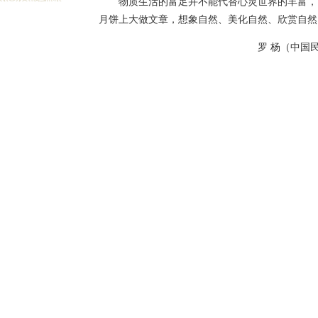
物质生活的富足并不能代替心灵世界的丰富，
月饼上大做文章，想象自然、美化自然、欣赏自然
罗 杨（中国民协分党组书