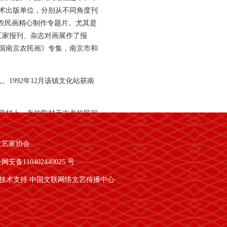
术出版单位，分别从不同角度刊
农民画精心制作专题片。尤其是
五家报刊、杂志对画展作了报
国南京农民画》专集，南京市和
1992年12月该镇文化站获南
题材上，有的取材于古老的民间
创的绘画语言，讲情不讲理，构
艺术手法，形成了虚中见实、土
文艺家协会
较高评价。随着改革的不断深
网安备110402440025 号
逐渐打消从事民间艺术创作的兴
。六合农民画的发展在世纪之交
技术支持 中国文联网络文艺传播中心
民之手”的特点，将六合农民画与
民画作者开展专题创作活动，组