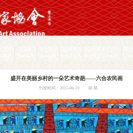
员工作
山花奖
节会活动
工艺博览会
民间文学大系工程
民间
愿服务
专家观点
协会刊物
专业委员会
民间文艺之乡名录
传
盛开在美丽乡村的一朵艺术奇葩——六合农民画
刊发时间：2015-06-19
胡 斌