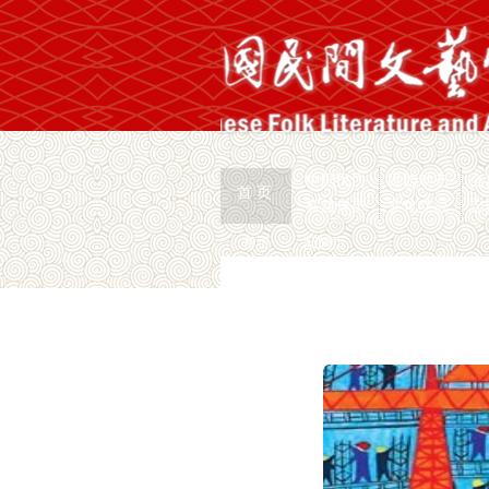
中国民协
民协动态
会
首 页
权益保护
文化交流
志
首页
>
新闻页