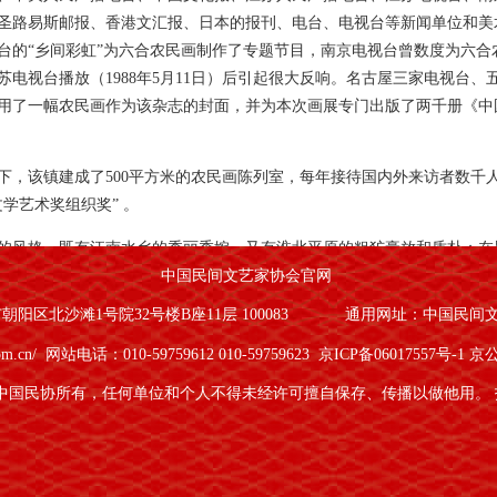
圣路易斯邮报、香港文汇报、日本的报刊、电台、电视台等新闻单位和美
台的“乡间彩虹”为六合农民画制作了专题节目，南京电视台曾数度为六合
电视台播放（1988年5月11日）后引起很大反响。名古屋三家电视台、
用了一幅农民画作为该杂志的封面，并为本次画展专门出版了两千册《中
，该镇建成了500平方米的农民画陈列室，每年接待国内外来访者数千人。
学艺术奖组织奖” 。
的风格，既有江南水乡的秀丽委婉，又有淮北平原的粗犷豪放和质朴；在
中国民间文艺家协会官网
的取材于富有时代气息的农村生活和对未来的憧憬；在手法上，以农民独
不受自然真实的局限，形体不受常规比例的制约，大胆地运用夸张变形的
阳区北沙滩1号院32号楼B座11层 100083
通用网址：中国民间
明、乡土气息浓郁的风格。著名美学家王朝闻、漫画家华君武等均给予了
om.cn/
网站电话：010-59759612 010-59759623
京ICP备06017557号-1
京公
地区的民间艺术一样经历着变化。农民画缺乏专业营销，使很多民间艺人
府财政供养，经费不足，留不住人才，难以传承，农民画的生存成为难题
中国民协所有，任何单位和个人不得未经许可擅自保存、传播以做他用。
尬。
、六合区纪委看重六合农民画是“反映农村现实的，表现农民情趣的，出自农
在我镇设立南京市法制文化创作基地和六合区廉政文化创作基地，召集农