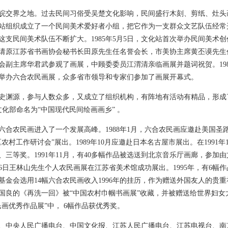
皖交界之地。过去民间习俗受吴楚文化影响，民间盛行木刻、剪纸、灶头
文化站组织成立了一个民间美术爱好者小组，把它作为一支群众文艺队伍经
这支民间美术队伍不断扩大。1985年5月5日，文化站首次举办民间美术
请原江苏省书画协会秘书长田原先生任名誉会长，市美协主席黄丕谟先生
会副主席华君武参观了画展，中顾委委员江渭清亲临画展并题词祝贺。198
举办六合农民画展，众多省市领导和专家们参加了画展开幕式。
史渊源，参与人数众多，又成立了组织机构，有阵地有活动有精品，形成
文化部命名为“中国现代民间绘画画乡” 。
，六合农民画进入了一个发展高峰。1988年1月，六合农民画应邀赴美国圣路
农村工作研讨会”展出。1989年10月应邀赴日本名古屋市展出。在1991
、三等奖。1991年11月，有40多幅作品被选送到北京音乐厅画廊，参加
月16日王林山先生个人农民画展在江苏省美术馆成功展出。1995年，有6
德基金会选用14幅六合农民画收入1996年的挂历，作为赠送外国友人的贵
国良的《再洗一回》被“中国农村巾帼书画展”收藏，并被赠送给世界妇女大
画优秀作品展”中， 6幅作品获优秀奖。
、中央人民广播电台、中国文化报、江苏人民广播电台、江苏电视台、南