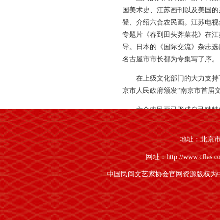
国美术史、江苏画刊以及美国的
登、介绍六合农民画。江苏电视
专题片《春到田头荠菜花》在江苏
导。日本的《国际交流》杂志选
名古屋市市长都为专集写了序。
在上级文化部门的大力支持下
京市人民政府颁发“南京市首届文
六合农民画已形成自己独特
习俗、神话故事和民间传说，有
图不受空间和时间的束缚，色彩
地址：北京市朝
中见雅、拙中见美、民族风格鲜
网址：http://www.cflas.c
入，六合农民画的发展也与其他
趣。缺少产业化运作，长期靠政
中国民间文艺家协会官网资源版权为
的近十年时间就遭遇了这样的尴
2007年，南京市司法局
法制宣传和廉政教育结合起来，