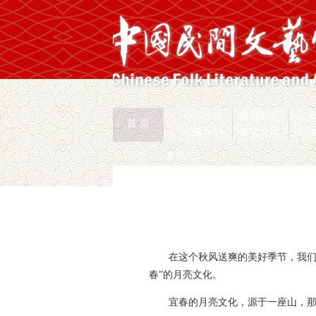
中国民协
民协动态
会
首 页
权益保护
文化交流
志
首页
>
新闻页
在这个秋风送爽的美好季节，我们
春”的月亮文化。
宜春的月亮文化，源于一座山，