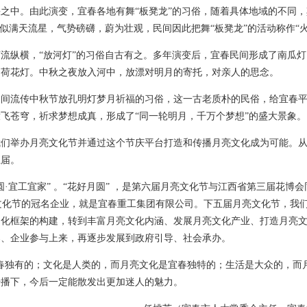
之中。由此演变，宜春各地有舞“板凳龙”的习俗，随着具体地域的不同
似满天流星，气势磅礴，蔚为壮观，民间因此把舞“板凳龙”的活动称作“火
流纵横，“放河灯”的习俗自古有之。多年演变后，宜春民间形成了南瓜
的荷花灯。中秋之夜放入河中，放漂对明月的寄托，对亲人的思念。
民间流传中秋节放孔明灯梦月祈福的习俗，这一古老质朴的民俗，给宜春
飞苍穹，祈求梦想成真，形成了“同一轮明月，千万个梦想”的盛大景象。
们举办月亮文化节并通过这个节庆平台打造和传播月亮文化成为可能。从2
五届。
圆·宜工宜家” 。“花好月圆” ，是第六届月亮文化节与江西省第三届花博
亮文化节的冠名企业，就是宜春重工集团有限公司。下五届月亮文化节，我
文化框架的构建，转到丰富月亮文化内涵、发展月亮文化产业、打造月亮
导、企业参与上来，再逐步发展到政府引导、社会承办。
春独有的；文化是人类的，而月亮文化是宜春独特的；生活是大众的，而月
传播下，今后一定能散发出更加迷人的魅力。