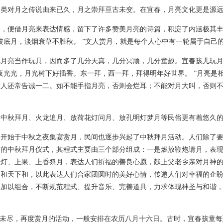
人类对月之传说由来已久，月之崇拜亘古未变。在宜春，月亮文化更是源
来，便借月亮来表达情感，留下了许多赞美月亮的诗篇，积淀了内涵极其
波底月，淡烟衰草不胜秋。 ”文人赏月，就是每个人心中有一轮属于自己
把月亮当作玩具，因而多了几分天真，几分冥顽，几分童趣。宜春孩儿玩
夜光光，月光树下好插香。东一拜，西一拜，拜得明年好世界。 ”月亮是
大人还常告诫一二。如不能手指月亮，否则会烂耳；不能对月大叫，否则
的中秋拜月、火龙追月、放荷花灯问月、放孔明灯梦月等民俗更有着悠久
民开始于中秋之夜集宴赏月，民间也逐步兴起了中秋拜月活动。人们除了
重的中秋拜月仪式，其程式主要由三个部分组成：一是燃放鞭炮请月，表
上灯、上果、上香祭月，表达人们祈福的善良心愿，献上父老乡亲对月神
国和天下和，以此表达人们合家团圆时的美好心情，传递人们对幸福的企
仪加以组合，不断规范程式、提升音乐、完善道具，力求体现神圣与和谐
犹未尽，再度赏月的活动，一般安排在农历八月十六日。古时，宜春孩童