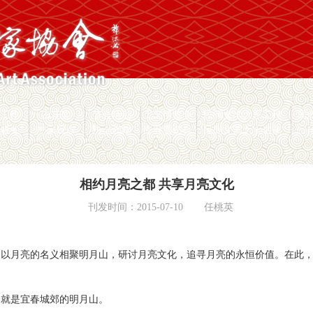
员工作
山花奖
节会活动
工艺博览会
民间文学大系工程
民
愿服务
专家观点
协会刊物
专业委员会
民间文艺之乡名录
相约月亮之都 共享月亮文化
刊发时间：2015-07-10
任桃英
以月亮的名义相聚明月山，研讨月亮文化，追寻月亮的永恒价值。在此，
那就是宜春城郊的明月山。