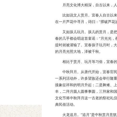
月亮文化博大精深，自古以来，
比如说文人赏月。宜春人自古以
在一片芦花中寻月，诗曰：“撑破芦花
又如孩儿玩月。孩儿的赏月，是
春的几乎都会唱这首童谣：“月光光，
提时就被灌输了。宜春孩子玩月时，
的月亮光照大地，泽被千秋。
相比于赏月、玩月等习俗，宜春
中秋拜月。从唐代开始，宜春官
一系列活动外，许多望族还会举行隆
接象征祥和的明月升起；二是舞傩、
丰，二拜月圆人圆事事圆，三拜家和
文化节将中秋拜月这一古老的祭祀礼
典民俗活动。
火龙追月。“追月”是中秋赏月意