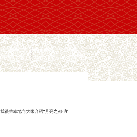
间文化抢救工程
民协视频
通知公示
传承传播工程
地方民协
在线办公
我很荣幸地向大家介绍“月亮之都·宜