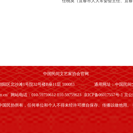
任桃英（宜春市人大常委会主任、宜春
中国民间文艺家协会官网
区北沙滩1号院32号楼B座11层 100083
通用网址：中国民间
om.cn/
网站电话：010-59759612 010-59759623
京ICP备06017557号-1
京公网
中国民协所有，任何单位和个人不得未经许可擅自保存、传播以做他用。