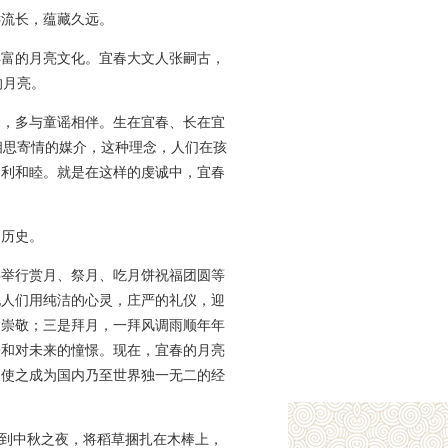
远流长，蕴藏久远。
丰富的月亮文化。宜春大文人张嗣古，
的月亮。
月，多与童谣相伴。生在宜春、长在宜
相思寄情的媒介，这种理念，人们在孩
不利和睦。就是在这样的虔诚中，宜春
的历史。
要举行赏月、祭月、吃月饼祝福团圆等
现人们用纯洁的心灵，庄严的礼仪，迎
的崇敬；三是拜月，一拜风调雨顺年年
盼和对未来的憧憬。现在，宜春的月亮
，使之成为国内乃至世界独一无二的经
每到中秋之夜，将稻草捆扎在木棒上，