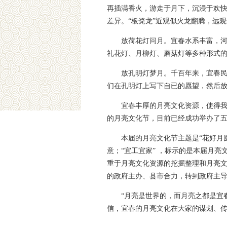
再插满香火，游走于月下，沉浸于欢快
差异。“板凳龙”近观似火龙翻腾，远观
放荷花灯问月。宜春水系丰富，河
礼花灯、月柳灯、蘑菇灯等多种形式
放孔明灯梦月。千百年来，宜春
们在孔明灯上写下自已的愿望，然后放
宜春丰厚的月亮文化资源，使得我
的月亮文化节，目前已经成功举办了
本届的月亮文化节主题是“花好月
意；“宜工宜家” ，标示的是本届月
重于月亮文化资源的挖掘整理和月亮
的政府主办、县市合力，转到政府主
“月亮是世界的，而月亮之都是宜
信，宜春的月亮文化在大家的谋划、