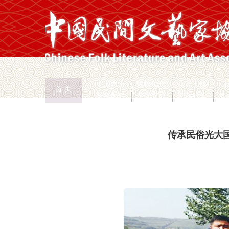
中国民协
民协动态
会员工作
首 页
权益保护
文化交流
志愿服务
专
首页
>
新闻页
传承民俗光大国