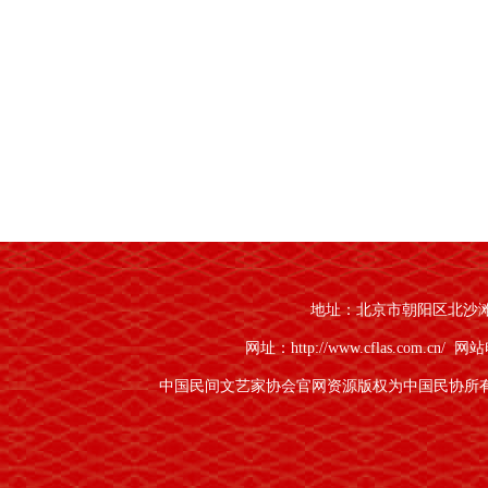
地址：北京市朝阳区北沙滩1号
网址：http://www.cflas.com.cn/
网站电
中国民间文艺家协会官网资源版权为中国民协所