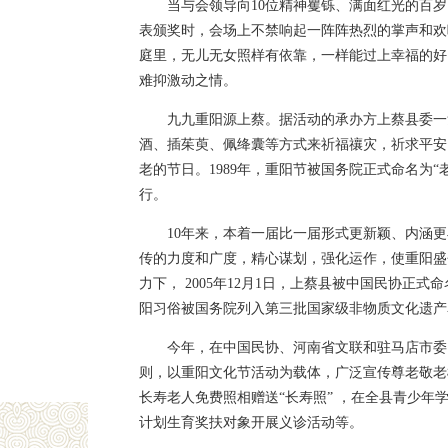
当与会领导向10位精神矍铄、满面红光的百岁
表颁奖时，会场上不禁响起一阵阵热烈的掌声和欢
庭里，无儿无女照样有依靠，一样能过上幸福的好
难抑激动之情。
九九重阳源上蔡。据活动的承办方上蔡县委一
酒、插茱萸、佩绛囊等方式来祈福禳灾，祈求平安
老的节日。1989年，重阳节被国务院正式命名为“
行。
10年来，本着一届比一届形式更新颖、内涵
传的力度和广度，精心谋划，强化运作，使重阳盛
力下， 2005年12月1日，上蔡县被中国民协正
阳习俗被国务院列入第三批国家级非物质文化遗产
今年，在中国民协、河南省文联和驻马店市委
则，以重阳文化节活动为载体，广泛宣传尊老敬老
长寿老人免费照相赠送“长寿照” ，在全县青少年
计划生育奖扶对象开展义诊活动等。