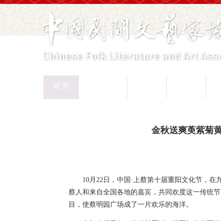
中国民协
民协动态
会员工作
首 页
权益保护
文化交流
志愿服务
专
首页
>
新闻页
金秋送爽萸紫菊黄
10月22日，中国·上蔡第十届重阳文化节
蔡人和来自全国各地的嘉宾，共同欢度这一传统节
目，使蔡明园广场成了一片欢乐的海洋。