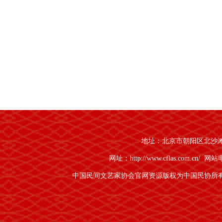
地址：北京市朝阳区北沙滩1号
网址：http://www.cflas.com.cn/
网站电话
中国民间文艺家协会官网资源版权为中国民协所