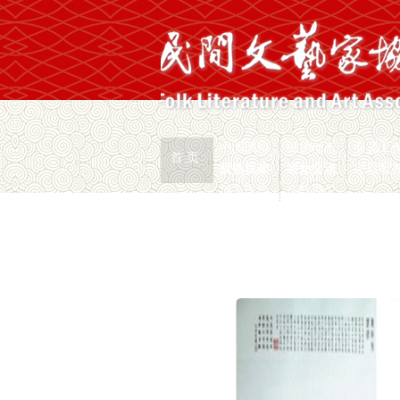
中国民协
民协动态
会员工
首 页
权益保护
文化交流
志愿服
民协视频
通知公示
地方民协
在线办公
首页
>
新闻页