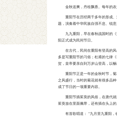
金秋送爽，丹桂飘香。每年的农
重阳节在历经两千多年的形成、
题，演奏着中华民族自强不息、锐意
九九重阳，早在春秋战国时的《
阳正式成为民间节日。
在古代，民间在重阳有登高的风
多是写重阳节的习俗；杜甫的七律《
贺，皇帝要亲自到万岁山登高，以畅
重阳节正是一年的金秋时节，菊
之风盛行，当时的菊花就有很多品种
成了节日的一项重要内容。
重阳节插茱萸的风俗，在唐代就
茱萸放在里面佩带，还有插在头上的
有首歌唱道： “九月里九重阳