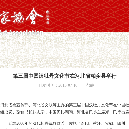
员工作
山花奖
节会活动
工艺博览会
民间文学大系工程
民
愿服务
专家观点
协会刊物
专业委员会
民间文艺之乡名录
第三届中国汉牡丹文化节在河北省柏乡县举行
刊发时间：2015-07-10
郝静
民协、河北省委宣传部、河北省文联等主办的第三届中国汉牡丹文化节在中国
党组成员、副秘书长张志学，中国民协顾问、河北省民协主席郑一民等出
——延续2000年的汉代牡丹统领群芳，囊括了洛阳、菏泽、安徽、四川