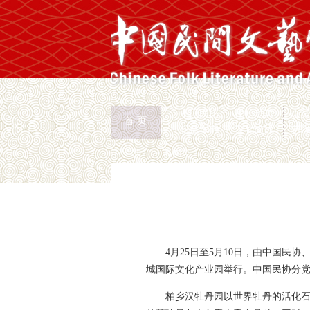
中国民协
民协动态
会
首 页
权益保护
文化交流
志
首页
>
新闻页
4月25日至5月10日，由中国
城国际文化产业园举行。中国民协分
柏乡汉牡丹园以世界牡丹的活化石