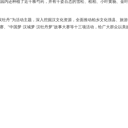
，园内还种植了近千株芍药，并有千姿百态的雪松、桧柏、小叶黄杨、金
汉牡丹”为活动主题，深入挖掘汉文化资源，全面推动柏乡文化强县、旅
大赛、“中国梦·汉城梦·汉牡丹梦”故事大赛等十三项活动，给广大群众以