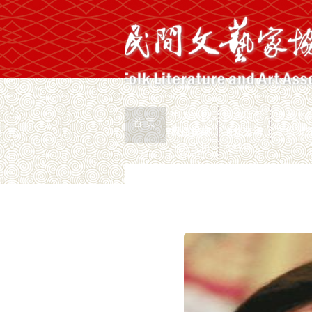
中国民协
民协动态
会员工
首 页
权益保护
文化交流
志愿服
民协视频
通知公示
地方民协
在线办公
首页
>
新闻页