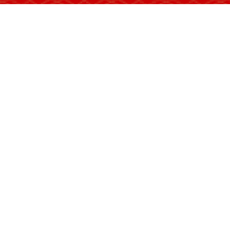
们的节日中有着很多理想化的、情感
美，七夕的忠贞美，中秋的相思美，
的，节日的文化是多彩的。节日是沟
会所，节日是陶冶人美好情操的熔炉
这样一首闪烁着人性光辉的美妙赞歌
天涯共此时”的人情相思，“独在异乡
愫。这种人性之美尽都体现于团圆之
情。中国人崇尚善，“人之初，性本
所有的怨恨都可以在“年”里消解。
天人合一的生态美。
中国人的宇
致性的，是天人合一的含义，“天人合
然。 ”远古时代由于受到生产条件
秘，认为宇宙中有神存在，这种宇宙
此传统节日也都是在“天人合一”的
束，因而传统节日给人们带来的是直
人合一”用的是“阴阳五行说” ，
生命的整体存在。在这个模式中，五