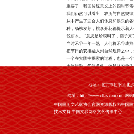
重要了，我国传统意义上的四时节俗
我们仍然可以看出，农历与自然规律
从中产生了适合人们休息和娱乐的各
种，杨柳发芽，桃李开花都提示着人
伐薪木。 ”意思是蛤蟆叫了，燕子
当时禾谷一年一熟，人们将禾谷成熟
把节日的安排融入到自然规律之中，
一个在实践中探索的过程，也是一个
天体运动、气候条件，还是从农业生
是清明的节气点，所谓“万物生长此
机、身心豁然苏醒，因此呼出了“慎
地址：北京市朝阳区北沙滩1
危险也悄然而生，这种季节即将发生
网址：http://www.cflas.com.cn/
网站电
盛名的描写中秋节的词句“月有阴晴
受到了圆满的美好，自然要把具有团
中国民间文艺家协会官网资源版权为中国民
五既是丰收的好季节又是“秋高气爽
技术支持 中国文联网络文艺传播中心
律之中形成，既尊重了自然规律，又
亲情浓厚的人性美。
我们的传统