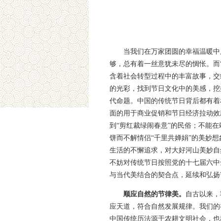
当我们在万家团圆的幸福温暖中
够，总有着一丝意犹未尽的惆怅。而
含着社会转型过程中的丰富故事，交
的光彩，找到节日文化中的美感，挖
代命题。中国的传统节日背后都有着
面的用于商业促销和节日经济拉动效
到“剪红裁绿闹春意”的民俗；不能
饼而不解情侣“千里共婵娟”的美妙
生活的不懈追求，对大好河山美妙自
不妨对传统节日按照党的十七届六中
与当代美结合的契合点，延续和弘扬
顺应自然的节律美。
自古以来，
应天道，符合自然发展规律。我们的
中国传统历法源于农耕文明社会，也