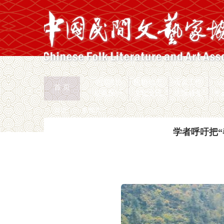
中国民协
民协动态
会员工作
首 页
权益保护
文化交流
志愿服务
专
首页
>
新闻页
学者呼吁把“