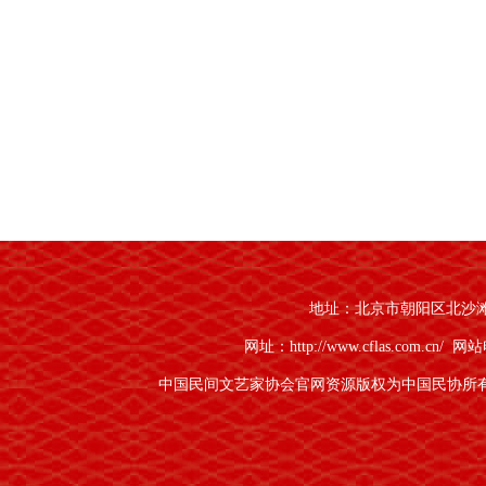
地址：北京市朝阳区北沙滩1号
网址：http://www.cflas.com.cn/
网站电
中国民间文艺家协会官网资源版权为中国民协所