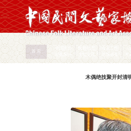
中国民协
民协动态
会员工作
首 页
权益保护
文化交流
志愿服务
专
首页
>
新闻页
木偶绝技聚开封清