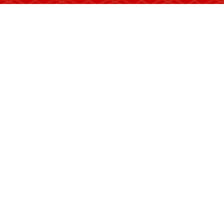
比赛规模大，参赛阵容空前
此次大赛共有26支国内顶尖代表队近130余
表演艺术家阵容宠大，汇聚了国内知名的民间
从参赛节目来看，此次大赛既有传统的保留节
大比拼，也是对国内木偶艺术继承创新的大检阅。
比赛结束后，众多传承木偶文化又颇有新意的
遗产保护地和中国非物质文化遗产展演地的愿景。
成果丰硕，民间木偶影响深远
看过木偶戏的人，都会有深刻的印象。那逼真
术形态。作为国家级非物质文化遗产项目的木偶戏
基础。看木偶戏在民间曾经是十分盛行的文化娱乐
由于受众的萎缩，木偶艺术在有些地区面临后继无
得十分迫切和重要。