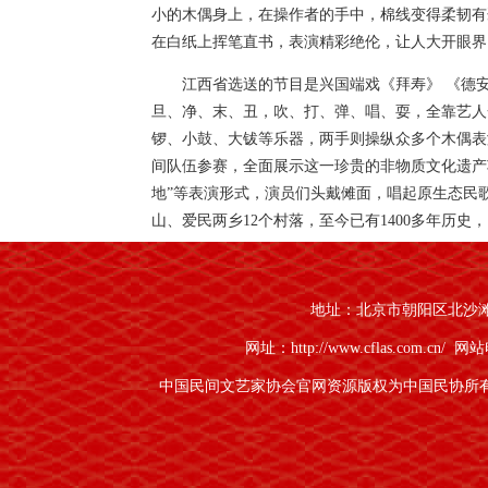
小的木偶身上，在操作者的手中，棉线变得柔韧有
在白纸上挥笔直书，表演精彩绝伦，让人大开眼界
江西省选送的节目是兴国端戏《拜寿》 《德
旦、净、末、丑，吹、打、弹、唱、耍，全靠艺人
锣、小鼓、大钹等乐器，两手则操纵众多个木偶表
间队伍参赛，全面展示这一珍贵的非物质文化遗产项目。
地”等表演形式，演员们头戴傩面，唱起原生态民
山、爱民两乡12个村落，至今已有1400多年历史，
内蒙古选送的节目是《小黑猫》 。西苏旗乌兰
受广大牧民和学生们的喜爱。曾多次到北京、上海
地址：北京市朝阳区北沙滩1号
蒙古语木偶剧又重返舞台。
网址：http://www.cflas.com.cn/
网站电
山西省推荐的节目是《唢呐独奏》《北京有个
中国民间文艺家协会官网资源版权为中国民协所
观众阵阵掌声。 《北京有个金太阳》等精彩木偶
观众的认可。
此外，河南代表队参赛的节目是河南最高水平
安徽省推荐的《王林休妻》 ，山东省推荐的《农