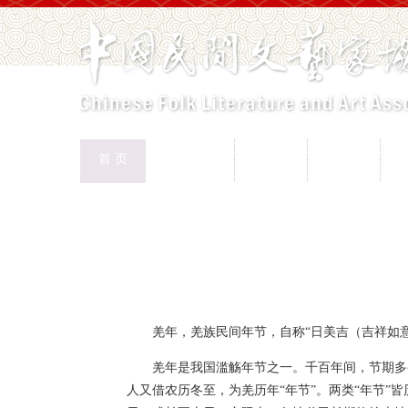
中国民协
民协动态
会员工作
首 页
权益保护
文化交流
志愿服务
专
首页
>
新闻页
羌年，羌族民间年节，自称“日美吉（吉祥如意
羌年是我国滥觞年节之一。千百年间，节期多变
人又借农历冬至，为羌历年“年节”。两类“年节”