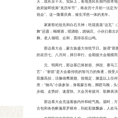
天，或长至十天。实际上，各地羌民长期均按本地习
政府旋即统筹“羌历年节”，将农历十月初一法定为
祝会”。这一隆重庆典，催生浑然一体的羌年。
家家祭祀祖先和白石天神；吃筱面蒸“达瓦”（
舞”还愿；喝咂酒，唱酒歌，跳锅庄。小伙们着古
舞。老人领唱、众和，震得谷应山鸣。
那达慕大会，蒙古族盛大传统节日。族谓“那雅
的农历七、八月间，择日举行。会期据大会规模而
元、明两代，那达慕已将射箭、摔跤、赛马三
艺”：“射箭”是大会最传统的智与力的角逐，很受
双腿高抬，活像雄鹰展翅。按规定，膝盖以上任何部
类：“驰马”小孩参加，身着蒙古袍，脚蹬马靴，
步稳、走势好、速度快。大会另有拔河、歌舞表演
那达慕大会充溢着族内外和睦气氛。届时，方
古包和各色帐篷星罗棋布，到处彩旗飘扬，人欢马