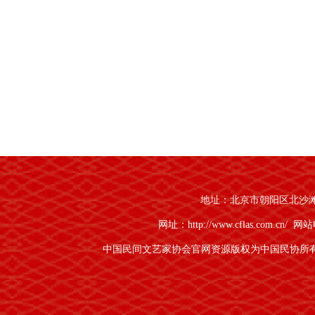
地址：北京市朝阳区北沙滩1号
网址：http://www.cflas.com.cn/
网站电
中国民间文艺家协会官网资源版权为中国民协所