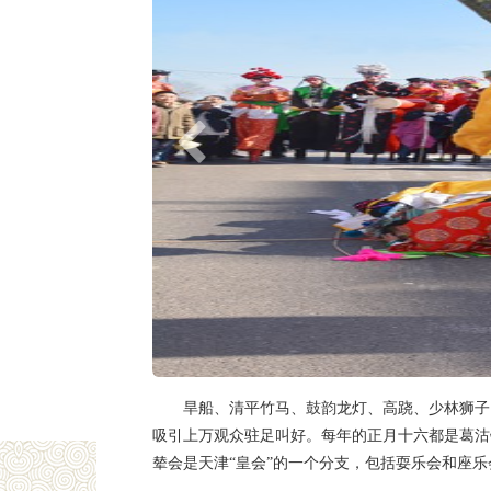
旱船、清平竹马、鼓韵龙灯、高跷、少林狮子…
吸引上万观众驻足叫好。每年的正月十六都是葛沽
辇会是天津“皇会”的一个分支，包括耍乐会和座