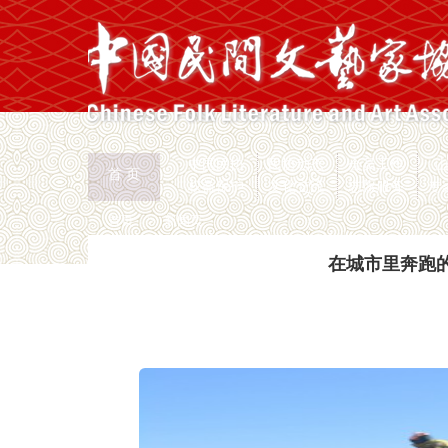
中国民协
民协动态
会员工作
首 页
权益保护
文化交流
志愿服务
专
首页
>
新闻页
在城市里奔跑