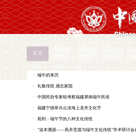
中国民协
民协动态
会员工作
山
首 页
权益保护
文化交流
志愿服务
专
首页
>
节会活动
>
端午
·
端午的来历
·
礼敬传统 感念家国
·
中国民协专家组考察福建屏南端午民俗
·
福建宁德举办云淡海上龙舟文化节
·
苑利：端午节的八种文化传统
·
“追本溯源——凤舟竞渡与端午文化传统”学术研讨会