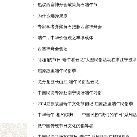
·
热议西塞神舟会献策黄石端午节
·
为什么选择屈原
·
专家学者齐聚黄石把脉西塞神舟会
·
端午，中华价值观之丰厚载体
·
西塞神舟会侧记
·
“我们的节日·端午看云龙”大型民俗活动在浙江宁波
·
屈原故里端午民俗季
·
龙舟竞渡长山江 端午民俗逛云龙
·
中国民协专家赴南宁调研端午习俗
·
2014屈原故里端午文化节侧记 屈原故里端午民俗季
·
中华端午·相约秭归——中国民协“我们的节日”系列
·
做中国传统节日文化的倡导者
·
中国民协“我们的节日·端午” 系列活动在秭归举办