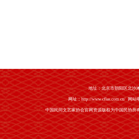
地址：北京市朝阳区北沙滩1号
网址：http://www.cflas.com.cn/
网站电话
中国民间文艺家协会官网资源版权为中国民协所