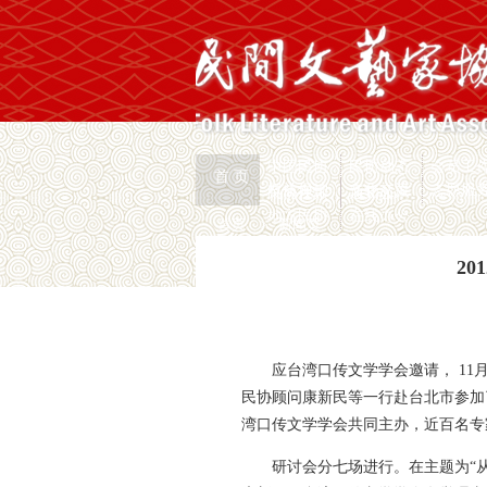
中国民协
民协动态
会员工
首 页
权益保护
文化交流
志愿服
民协视频
通知公示
地方民协
在线办公
首页
>
新闻页
2
应台湾口传文学学会邀请， 11
民协顾问康新民等一行赴台北市参加
湾口传文学学会共同主办，近百名专
研讨会分七场进行。在主题为“