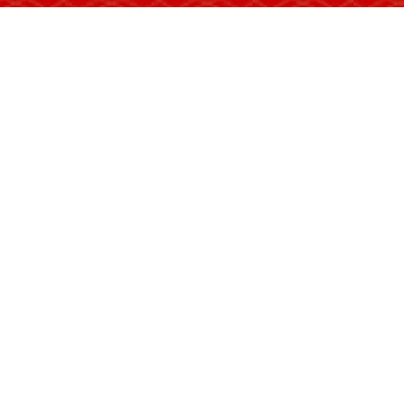
来，中国民间文化遗产抢救、中国民族民间
化发展以及科学技术进步带来的阅读、研究与
字化工程，已陆续完成10多亿字民间口头文
避免因各种因素造成的纸质资料遗失和损坏
围的资源共享。新中国成立70年来民间文
血和智慧，是我国民间文艺事业发展的宝贵
大系出版工程是新时代中国民间文学保
论探索和实践行动。《大系》文库按照神话
行编纂，计划到2025年出版大型文库100
实施举措，保障了项目的可持续性发展和科
《大系》既是有史以来记录民间文学数