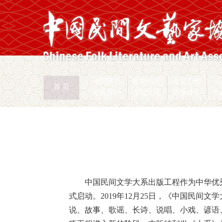
中国民协
民协动态
会员工作
首 页
权益保护
文化交流
志愿服务
专
首页
>
新闻页
中国民间文学大系出版工程作为中华优
式启动。2019年12月25日，《中国民
说、故事、歌谣、长诗、说唱、小戏、谚语、