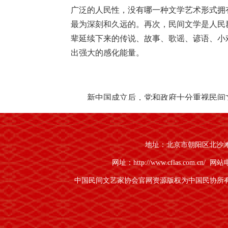
广泛的人民性，没有哪一种文学艺术形式拥
最为深刻和久远的。再次，民间文学是人民
辈延续下来的传说、故事、歌谣、谚语、小
出强大的感化能量。
新中国成立后，党和政府十分重视民间
础。1950年3月，我国民间文学、民间戏
会（以下简称民研会；1987年更名为中
民研会成立大会上，代表们讨论并通过了《征
地址：北京市朝阳区北沙滩1号
开，众多民间歌手和艺人恢复名誉，抢救保护
网址：http://www.cflas.com.cn/
网站电话
研究和资料搜集工作的通知》。同年5月，
中国民间文艺家协会官网资源版权为中国民协所
〈中国谚语集成〉的通知》，全国各地大批
始了民间文学抢救整理工作。1987年至20
成”从酝酿、立项到全面实施，历经近30年，
大批珍贵的各民族神话、传说、故事、歌谣