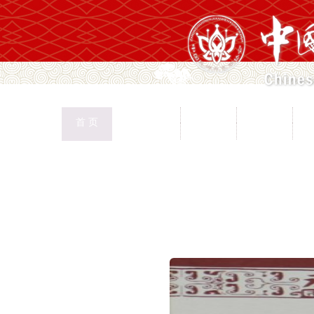
中国民协
民协动态
会员工作
首 页
权益保护
文化交流
志愿服务
专
首页
>
新闻页