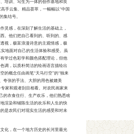
示、培训、写生为一体的创作基地和良
家高手云集、精品荟萃，一幅幅以“中国
的集结号。
创作灵感，在深刻了解生活的基础上，
东西。他们把自己看到的、听到的、感
例透视，极富浪漫诗意的主观情感，极
真实地面对自己的生活体验和感受。虽
没有学过色彩学和颜色搭配理论，但他
的色调，以质朴简洁的绘画语言描绘出
的概念任由画笔“天马行空”的“独来
格、夸张的手法、大胆的用色被媲美
令专家和观者刮目相看。对农民画家来
自己的衣食住行、生产欢乐，他们熟悉啥
情地渲染和铺陈生活的欢乐和人生的快
示的是农民们对现实生活的感受和对未
是文化，在一个地方历史的长河里最光