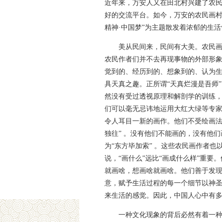
近年来，万安人又在田北村兴建了农
好的交流平台。如今，万安的农民画村
精神·中国梦”为主题散发着浓郁的生
美从民间来，民间有大美。农民
农民作者们并不去再现事物的外部形
觉到的、经历到的、想象到的、认为
具天真之趣。正所谓“天真烂漫是吾师
然没有受过透视原理和解剖学的训练
们可以毫无忌讳地运用大红大绿等专
令人耳目一新的画作。他们不受绘画法
独往” 。没有他们不能画的，没有他
为“东方毕加索” 。这些农民画作者
说，“画什么”远比“画成什么样”重
就画啥，想画啥就画啥。他们善于发
意，赋予生活过程的每一个细节以神
来生活的感觉。因此，中国人心中有
一种文化现象的背后必然有着一