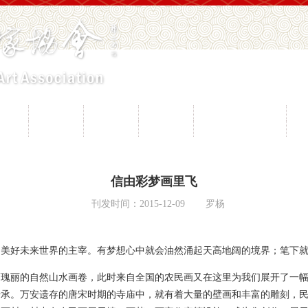
员工作
山花奖
节会活动
工艺博览会
民间文学大系工程
民
愿服务
专家观点
协会刊物
专业委员会
民间文艺之乡名录
信由彩梦画里飞
刊发时间：2015-12-09
罗杨
是美好未来世界的主宰。有梦想心中就会油然涌起天高地阔的境界；笔下
瑰丽的自然山水画卷，此时来自全国的农民画又在这里为我们展开了一幅
承。万安遗存的唐宋时期的寺庙中，就有着大量的壁画和丰富的雕刻，民