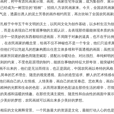
民画村，村中有农民画展示墙、画苑、画家住宅等设施，成为集创作、展
已经成为一树茁壮的“梧桐” ，招得八方农民画家来。今天，全国农民画
活气息，透露出诱人的泥土芳香的画作相约而至，再次吹响了全国农民画家
画扎根于中华五千年文明的沃土，以民间文化为创作基础，以乡村生活为
象，而是去表现自己对客观事物的主观认识，去表现那些最能体现本质的
生活中一切美妙的东西都组织进画面，不局限于对象的逼真，也不在乎比
” ，在农民画家的概念里，绘画不仅不神秘也不是一个专业，他们只追求
，但他们可以凭超凡的想象构图出任意立体多维和平面透视的画面；虽然
家画家所回避的颜色而随意赋彩，搭配出冷暖结合、对比强烈、单纯鲜明
则的约束，不受色彩原理的制约，能抓住事物的特征大胆夸张，能突破时空
们画不出来的，他们是无法而得法，也正是因此，中国农民画以奇特的风
也以简单的艺术理念、随意的视觉透视、直白的造型追求、醉人的艺术情感
要。他们画自己的人生情感、人情美善，画自己的欢笑眷恋、悲欢离合，画
现精神的光辉和生命的色彩，从而用浓重的色彩滤去那些生活的艰辛，尽
圣的美感和温暖的情趣。在那些充满主观性、随意性和自由性的画面中展
多少美好的梦想，农民画就可以画出来多少美好的梦想。
种相应的文化阐释背景。一个民族最大的资源是文化，最能打动人心的也