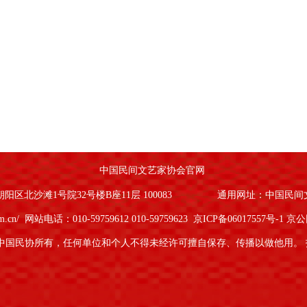
中国民间文艺家协会官网
区北沙滩1号院32号楼B座11层 100083
通用网址：中国民间
om.cn/
网站电话：010-59759612 010-59759623
京ICP备06017557号-1
京公网
中国民协所有，任何单位和个人不得未经许可擅自保存、传播以做他用。