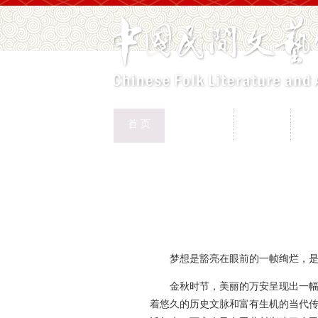
中国民协
民协动态
会
首 页
权益保护
文化交流
志
首页
>
新闻页
梦想是豁亮在眼前的一帧绚烂，
金秋时节，美丽的万安呈现出一幅
着悠久的历史文脉和富有生机的当代传