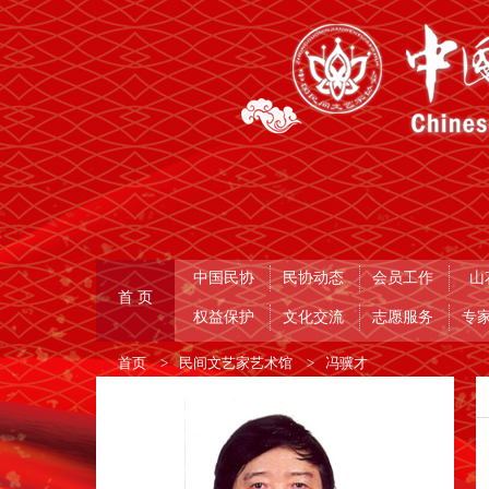
中国民协
民协动态
会员工作
山
首 页
权益保护
文化交流
志愿服务
专
首页
>
民间文艺家艺术馆
>
冯骥才