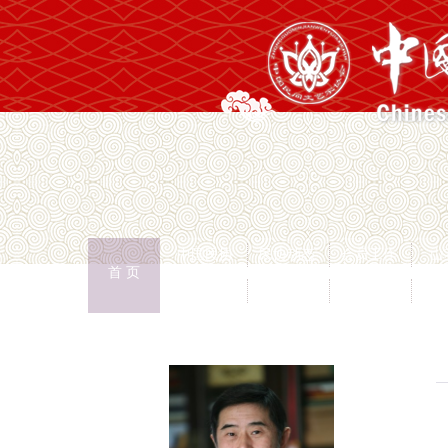
中国民协
民协动态
会员工作
山
首 页
权益保护
文化交流
志愿服务
专
首页
>
民间文艺家艺术馆
>
罗杨