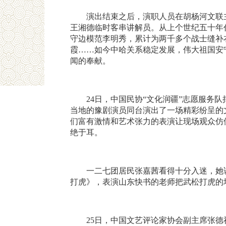
演出结束之后，演职人员在胡杨河文联
王湘德临时客串讲解员。从上个世纪五十年
守边模范李明秀，累计为两千多个战士缝补
霞……如今中哈关系稳定发展，伟大祖国安
闻的奉献。
24日，中国民协“文化润疆”志愿服
当地的豫剧演员同台演出了一场精彩纷呈的
们富有激情和艺术张力的表演让现场观众仿
绝于耳。
一二七团居民张嘉茜看得十分入迷，她
打虎》，表演山东快书的老师把武松打虎的
25日，中国文艺评论家协会副主席张