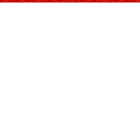
民协现有中国民协会员175名；荣获中国民
级课题近20项。李永梅的剪纸长卷《乐奏
派的民间艺术家，坚持守正创新，对艺术精
来各种门类的民间艺术精品，琳琅满目，美
26日晚，“兵团第三届沙枣花艺术节”
文化之乡”几个荧光大字。演出以北京来的
分之二的比例。七师胡杨河市副政委、宣传
给我们的这个荣誉，军垦文化在我们这一代
显示，当晚的线上线下观看人数超过了百万