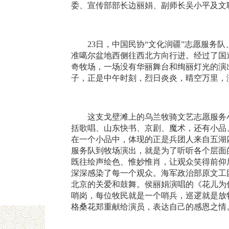
委、宣传部部长边丽娟、副师长吴小平及文
23日，中国民协“文化润疆”志愿服务
准噶尔盆地西侧往西北方向行进。经过了国
奇牧场，一场没有华丽舞台和绚丽灯光的演
子，正是中午时刻，烈日炎炎，晴空万里，
这支戈壁滩上的乌兰牧骑文艺志愿服务
括歌唱、山东快书、京剧、魔术，还有小品
在一个小品中，体现的正是兵团人来自五湖
服务队到牧场演出，就是为了听听各个层面
既往绘声绘色、惟妙惟肖，让观众笑得前仰
深深感染了每一个观众。海军政治部原文工
北京的关爱和鼓舞。侯丽娟演唱的《花儿为
哨岗，每位牧民就是一个哨兵，巡逻就是放
格桑花郑重献给演员，表达自己的感恩之情