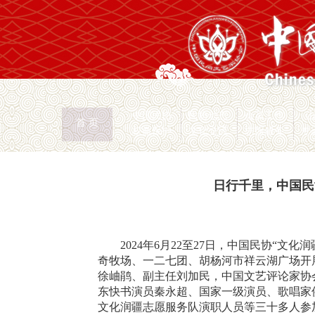
中国民协
民协动态
会员工作
首 页
权益保护
文化交流
志愿服务
专
首页
>
新闻页
日行千里，中国民
2024年6月22至27日，中国民协“
奇牧场、一二七团、胡杨河市祥云湖广场开
徐岫鹃、副主任刘加民，中国文艺评论家协
东快书演员秦永超、国家一级演员、歌唱家
文化润疆志愿服务队演职人员等三十多人参