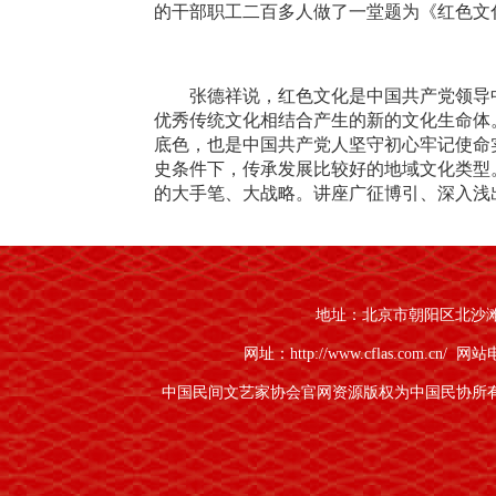
的干部职工二百多人做了一堂题为《红色文
张德祥说，红色文化是中国共产党领导
优秀传统文化相结合产生的新的文化生命体
底色，也是中国共产党人坚守初心牢记使命
史条件下，传承发展比较好的地域文化类型。
的大手笔、大战略。讲座广征博引、深入浅
25日晚， 七师胡杨河市第四届“戈壁
愿服务队的歌唱家侯丽娟献唱的歌曲《江山
地址：北京市朝阳区北沙滩1号
声。这首歌是当地领导特意挑选出来放在重
就是人民，人民就是江山，打江山，守江山
网址：http://www.cflas.com.cn/
网站电话
是山，老百姓是海，老百姓是共产党生命的
中国民间文艺家协会官网资源版权为中国民协所
声。
26日上午，中国民协文化润疆志愿服务