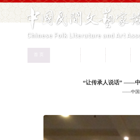
中国民协
民协动态
会员工作
首 页
权益保护
文化交流
志愿服务
专
首页
>
新闻页
“让传承人说话” —
——中国