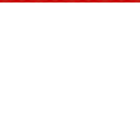
我一直在基层，是有发言权的。总而言之就是
决不了的，政府是不是也操一下心？
吴一文
（黔南民族师范学院副院长，全国民间
我不具备任何一级文化部门确定的非物质文化
族史诗研究方面国家社科基金课题4项，出版专著
断地改进实践过程中的一些新问题，这项工作将会
一是传承人选拔制度的问题。现行的传承人选
化水平不高等多方面原因，没有申报或没有被申报
野调查时，并没有去找文化部门确定的传承人，而
地申报的传承人有可能与其他地方的同项传承人水
定？
二是传承方式上的问题。非遗项目传承形式多
很多孩子都是留守儿童，家传式十分有限；师徒传