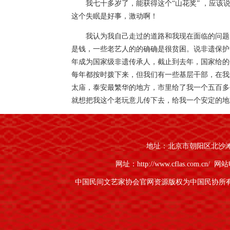
我七十多岁了，能获得这个“山花奖” ，应
这个失眠是好事，激动啊！
我认为我自己走过的道路和我现在面临的问题
是钱，一些老艺人的的确确是很贫困。说非遗保护
年成为国家级非遗传承人，截止到去年，国家给的
每年都按时拨下来，但我们有一些基层干部，在我
太庙，泰安最繁华的地方，市里给了我一个五百多
就想把我这个老玩意儿传下去，给我一个安定的地
下落实，是不是应该有一套检查落实的办法。
说到帮助过我们的专家，这里我得表扬几个人
王映雪。比如说刘德龙，从2008年开始，他就
地址：北京市朝阳区北沙滩1号
文章，魏力群在《中国皮影艺术史》里面还写了一
网址：http://www.cflas.com.cn/
网站电
再说传承的问题，因为原来没人学，我的儿子
中国民间文艺家协会官网资源版权为中国民协所
的儿子。他从小开始学，现在三十多岁了；我那个
想通过走市场，看看我这个老皮影到底能不能生存
我不敢说，起码我没有走样。人家都说老的东西不