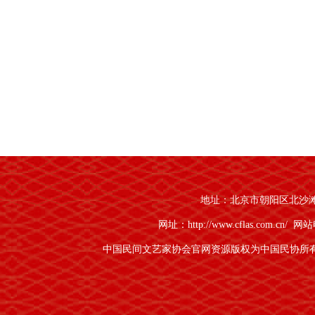
地址：北京市朝阳区北沙滩1号
网址：http://www.cflas.com.cn/
网站电
中国民间文艺家协会官网资源版权为中国民协所