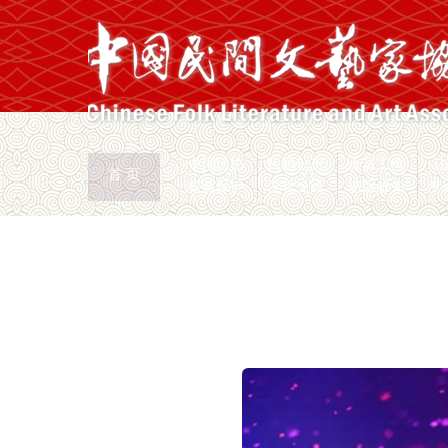
中国民协
民协动态
会员工作
首 页
权益保护
文化交流
志愿服务
专
首页
>
新闻页