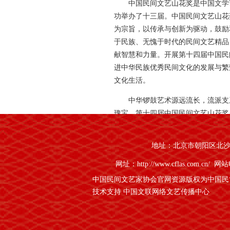
中国民间文艺山花奖是中国文学
功举办了十三届。中国民间文艺山花
为宗旨，以传承与创新为驱动，鼓励
于民族、无愧于时代的民间文艺精品
献智慧和力量。开展第十四届中国民
进中华民族优秀民间文化的发展与繁
文化生活。
中华锣鼓艺术源远流长，流派支
瑰宝。第十四届中国民间文艺山花奖
治区的汉、藏、维吾尔、蒙古等18
间鼓舞鼓乐表演队伍齐聚一堂，为广
地址：北京市朝阳区北沙滩1
网址：http://www.cflas.com.cn/
网站电
中国民间文艺家协会官网资源版权为中国民
技术支持 中国文联网络文艺传播中心