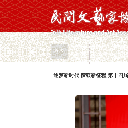
中国民协
民协动态
会员工
首 页
权益保护
文化交流
志愿服
民协视频
通知公示
地方民协
在线办公
首页
>
新闻页
逐梦新时代 擂鼓新征程 第十四