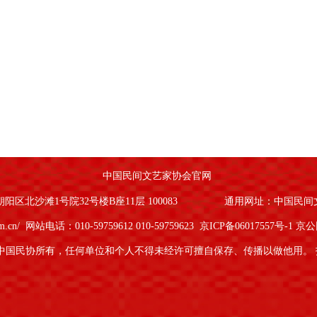
中国民间文艺家协会官网
区北沙滩1号院32号楼B座11层 100083
通用网址：中国民间
om.cn/
网站电话：010-59759612 010-59759623
京ICP备06017557号-1
京公网
中国民协所有，任何单位和个人不得未经许可擅自保存、传播以做他用。