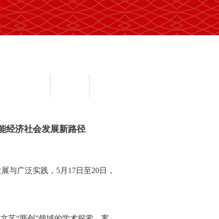
间文化抢救工程
民协视频
通知公示
传承传播工程
地方民协
在线办公
赋能经济社会发展新路径
与广泛实践，5月17日至20日，
文艺“两创”领域的学术探索、案