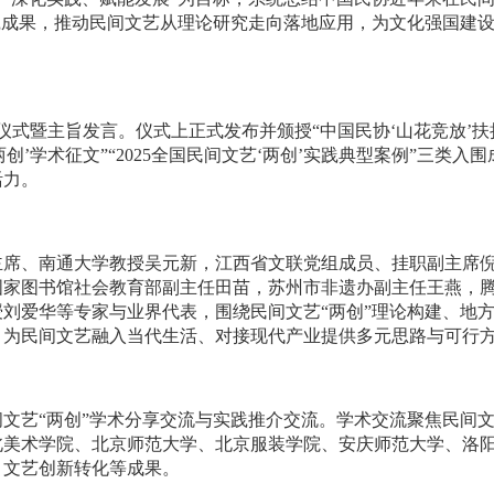
践成果，推动民间文艺从理论研究走向落地应用，为文化强国建
动仪式暨主旨发言。仪式上正式发布并颁授“中国民协‘山花竞放’扶
‘两创’学术征文”“2025全国民间文艺‘两创’实践典型案例”三类
活力。
主席、南通大学教授吴元新，江西省文联党组成员、挂职副主席
国家图书馆社会教育部副主任田苗，苏州市非遗办副主任王燕，
刘爱华等专家与业界代表，围绕民间文艺“两创”理论构建、地
，为民间文艺融入当代生活、对接现代产业提供多元思路与可行
文艺“两创”学术分享交流与实践推介交流。学术交流聚焦民间文
北美术学院、北京师范大学、北京服装学院、安庆师范大学、洛
、文艺创新转化等成果。