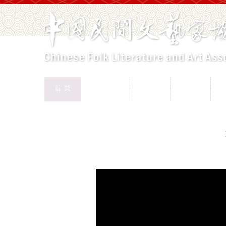
中国民协
民协动态
会员工作
首 页
权益保护
文化交流
志愿服务
专
首页
>
视频页