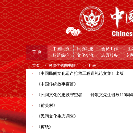
中国民协
民协动态
会员工作
山
首 页
权益保护
文化交流
志愿服务
专
首页
>
民协优秀图书推介
>
列表
·
《中国民间文化遗产抢救工程巡礼论文集》出版
·
《中国传统故事百篇》
·
《民间文化的忠诚守望者——钟敬文先生诞辰110周
·
《前美村》
·
《民间文化生态调查》
·
《剪纸》