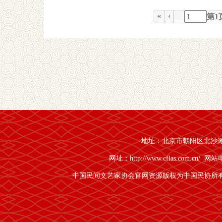
«
‹
第
1
地址：北京市朝阳区北沙滩1号
网址：http://www.cflas.com.cn/
网站电话
中国民间文艺家协会官网资源版权为中国民协所