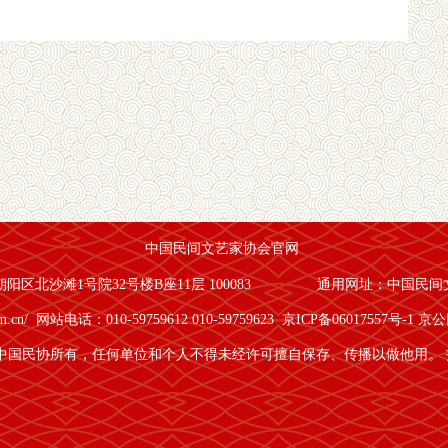
中国民间文艺家协会官网
区北沙滩1号院32号楼B座11层 100083
通用网址：中国民间
om.cn/
网站电话：010-59759612 010-59759623
京ICP备06017557号-1
京公网
中国民协所有，任何单位和个人不得未经许可擅自保存、传播以做他用。