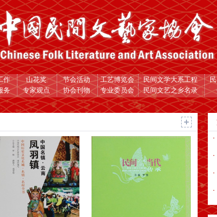
工作
山花奖
节会活动
工艺博览会
民间文学大系工程
民
服务
专家观点
协会刊物
专业委员会
民间文艺之乡名录
·
·
·
·