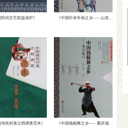
国民间文艺权益保护》
《中国扑灰年画之乡——山东高密》
·
·
国传统村落立档调查范本》
《中国钱棍舞之乡——重庆城口》