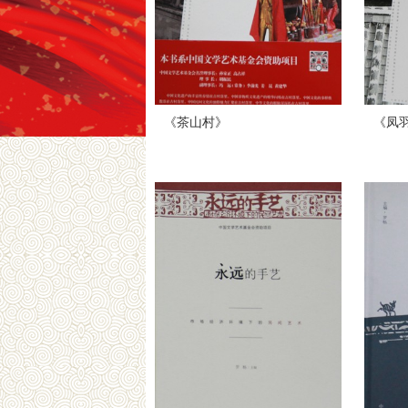
《茶山村》
《凤