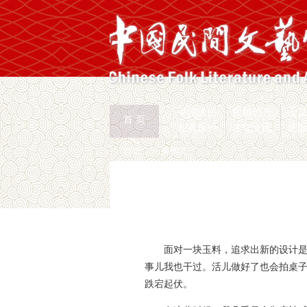
中国民协
民协动态
会
首 页
权益保护
文化交流
志
首页
>
新闻页
面对一块玉料，追求出新的设计
事儿我也干过。活儿做好了也会拍桌
跌宕起伏。