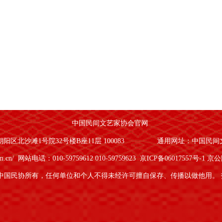
中国民间文艺家协会官网
区北沙滩1号院32号楼B座11层 100083
通用网址：中国民间
om.cn/
网站电话：010-59759612 010-59759623
京ICP备06017557号-1
京公网
中国民协所有，任何单位和个人不得未经许可擅自保存、传播以做他用。