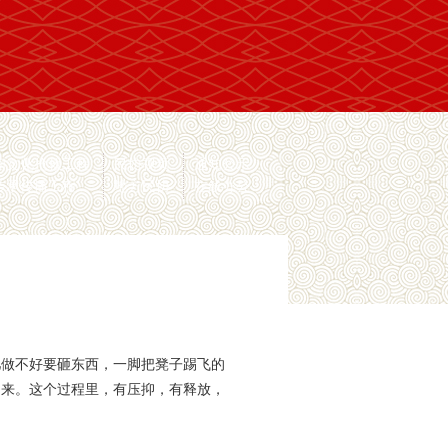
间文化抢救工程
民协视频
通知公示
传承传播工程
地方民协
在线办公
儿做不好要砸东西，一脚把凳子踢飞的
出来。这个过程里，有压抑，有释放，