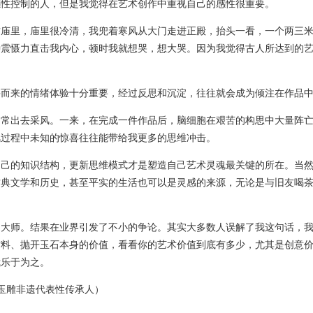
感性控制的人，但是我觉得在艺术创作中重视自己的感性很重要。
古庙里，庙里很冷清，我兜着寒风从大门走进正殿，抬头一看，一个两三
种震慑力直击我内心，顿时我就想哭，想大哭。因为我觉得古人所达到的
兴而来的情绪体验十分重要，经过反思和沉淀，往往就会成为倾注在作品
常常出去采风。一来，在完成一件作品后，脑细胞在艰苦的构思中大量阵
风过程中未知的惊喜往往能带给我更多的思维冲击。
自己的知识结构，更新思维模式才是塑造自己艺术灵魂最关键的所在。当
古典文学和历史，甚至平实的生活也可以是灵感的来源，无论是与旧友喝
是大师。结果在业界引发了不小的争论。其实大多数人误解了我这句话，
材料、抛开玉石本身的价值，看看你的艺术价值到底有多少，尤其是创意
我乐于为之。
玉雕非遗代表性传承人）