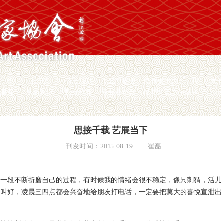
员工作
山花奖
节会活动
工艺博览会
民间文学大系工程
民
愿服务
专家观点
协会刊物
专业委员会
民间文艺之乡名录
思接千载 艺展当下
刊发时间：2015-08-19
崔磊
是一段不断折磨自己的过程，有时候我的情绪会很不稳定，像只刺猬，活
子叫好，凌晨三四点都会兴奋地给朋友打电话，一定要把莫大的喜悦宣泄