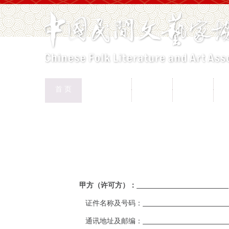
中国民协
民协动态
会员工作
首 页
权益保护
文化交流
志愿服务
专
首页
>
新闻页
甲方（许可方）：
证件名称及号码：
通讯地址及邮编：