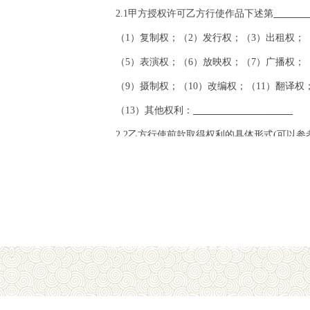
2.1
甲方授权许可乙方行使作品下述第
（
1
）复制权；（
2
）发行权；（
3
）出租权；
（
5
）表演权；（
6
）放映权；（
7
）广播权；
（
9
）摄制权；（
10
）改编权；（
11
）翻译权
（
13
）其他权利：
2.2
乙方行使前款取得权利的具体形式
(
可以参
CD
、
CD
等音像制品；在飞机、列车、广场、楼宇
广告宣传、教材使用，等等。双方可根据实际情况
地址：北京市朝阳区北沙滩1号
网址：http://www.cflas.com.cn/
网站电话
第三条
许可使用的方式
中国民间文艺家协会官网资源版权为中国民协所
甲方授权许可乙方使用其作品的方式为：
（
1
）专有使用权许可（在本合同约定许可的
（
2
）非专有使用权许可（在本合同约定许可