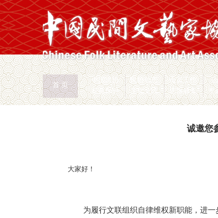
中国民协
民协动态
会员工作
首 页
权益保护
文化交流
志愿服务
专
首页
>
新闻页
诚邀您
大家好！
为履行文联组织自律维权新职能，进一