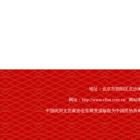
地址：北京市朝阳区北沙滩1号
网址：http://www.cflas.com.cn/
网站电话
中国民间文艺家协会官网资源版权为中国民协所