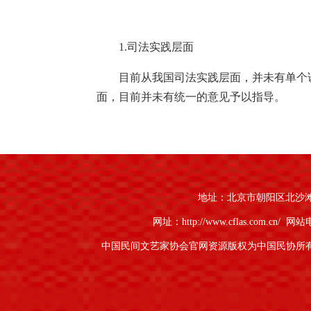
1.司法实践层面
目前从我国司法实践层面，并未有单个
面，目前并未有统一的意见予以指导。
2、基于作品构成要件分析
如上所述，《中华人民共和国著作权法
地址：北京市朝阳区北沙滩1号
并能以某种有形形式复制的智力成果。根据
网址：http://www.cflas.com.cn/
网站电话
智力成果性，作品应当是文学、艺术和科学
能以某种有形形式体现，并可复制；第三，
中国民间文艺家协会官网资源版权为中国民协所
到谜语本身存在一定思想性，猜谜本身就是
类智力活动的成果，并表达人类的思想是较
记录并进行复制留存，因此亦具备可复制性