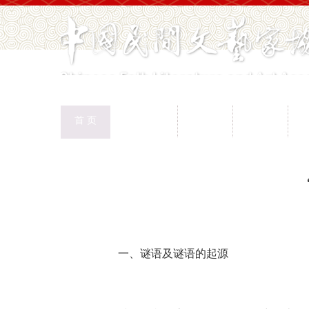
中国民协
民协动态
会员工作
首 页
权益保护
文化交流
志愿服务
专
首页
>
新闻页
一、谜语及谜语的起源