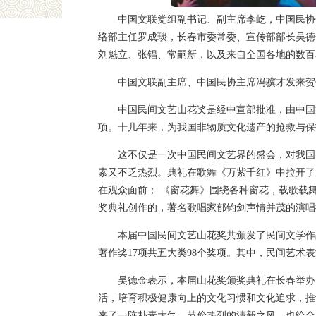
中国文联党组副书记、副主席李屹，中国民协
络部主任罗成琰，长春市委常委、宣传部部长吴德
刘魁立、张锠、常嗣新，以及来自全国各地的数百
中国文联副主席、中国民协主席冯骥才发来贺
中国民间文艺山花奖是经中宣部批准，由中国
项。十几年来，为我国非物质文化遗产的抢救与保
这不仅是一次中国民间文艺界的盛会，对我国
素又不乏热烈。典礼在歌舞《万紫千红》中拉开了
在观众面前； 《窗花舞》围绕各种窗花，载歌载
奖典礼创作的，著名歌唱家郁钧剑声情并茂的演唱
本届中国民间文艺山花奖共颁发了民间文学作品
著作奖17项共五大类98个奖项。其中，民间艺
吴德金表示，本届山花奖颁奖典礼在长春举办
活，培育积极健康向上的文化习惯和文化追求，推
来了一阵朴素大气、节俭热烈的清新之风，也给全