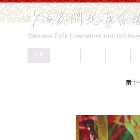
中国民协
民协动态
会员工作
首 页
权益保护
文化交流
志愿服务
专
首页
>
新闻页
第十