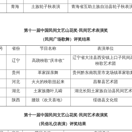
2
青海
土族轮子秋表演
青海省互助土族自治县轮子秋表
第十一届中国民间文艺山花奖·民间艺术表演奖
（民间广场歌舞）评奖结果
号
省份
节目名称
表演单位
辽宁省大洼县西安镇上口子民间
辽宁
高跷秧歌“庆丰收”
秧歌艺术团
贵州
革家踩亲舞
贵州黔东南凯里市龙场镇革家歌
河北
火火的秧歌扭起来
昌黎县艺术团
湖北
土家族撒叶儿嗬
湖北长阳土家族自治县民间艺
陕西
腰鼓《欢天喜地》
绥德县文化馆
第十一届中国民间文艺山花奖·民间艺术表演奖
（民俗礼仪表演）评奖结果