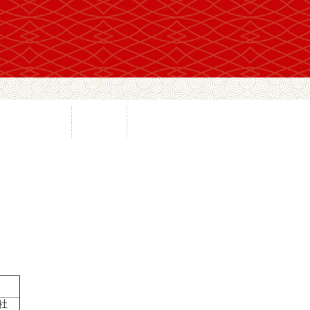
间文化抢救工程
民协视频
通知公示
传承传播工程
地方民协
在线办公
社