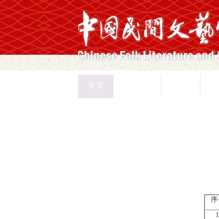
中国民协
民协动态
会
首 页
权益保护
文化交流
志
首页
>
新闻页
序