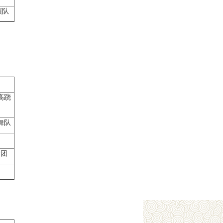
演队
高跷
舞队
术团