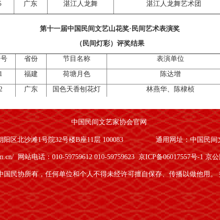
5
广东
湛江人龙舞
湛江人龙舞艺术团
第十一届中国民间文艺山花奖·民间艺术表演奖
（民间灯彩）评奖结果
序号
省份
节目名称
表演单位
1
福建
荷塘月色
陈达增
2
广东
国色天香刨花灯
林燕华、陈棣桢
3
山东
年年有余
淄博凤舞花灯有限公司
4
浙江
高照马
陈益民等
中国民间文艺家协会官网
5
江西
人物香灯
婺源县文化馆、婺源县岩前村
区北沙滩1号院32号楼B座11层 100083
通用网址：中国民间
om.cn/
网站电话：010-59759612 010-59759623
京ICP备06017557号-1
京公网
第十一届中国民间文艺山花奖·民间工艺美术作品奖
中国民协所有，任何单位和个人不得未经许可擅自保存、传播以做他用。
序号
省份
类别
作者
作品名称
1
江苏
紫砂
冯群星等
吴经提梁
2
福建
石雕
林邵川
风吹芦花鱼满篓