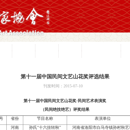
员工作
山花奖
节会活动
工艺博览会
民间文学大系工程
民
愿服务
专家观点
协会刊物
专业委员会
民间文艺之乡名录
第十一届中国民间文艺山花奖评选结果
刊发时间：2015-07-10
第十一届中国民间文艺山花奖·民间艺术表演奖
（民间绝技绝艺）评奖结果
号
省份
节目名称
表演单位
1
河南
孙氏“十六挂转秋”
河南省洛阳市白马寺镇孙村秋艺