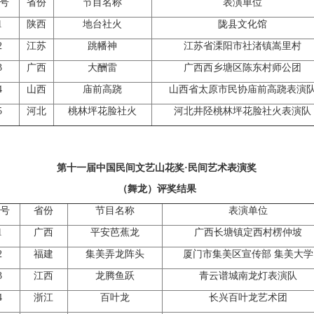
号
省份
节目名称
表演单位
1
陕西
地台社火
陇县文化馆
2
江苏
跳幡神
江苏省溧阳市社渚镇嵩里村
3
广西
大酬雷
广西西乡塘区陈东村师公团
4
山西
庙前高跷
山西省太原市民协庙前高跷表演
5
河北
桃林坪花脸社火
河北井陉桃林坪花脸社火表演队
第十一届中国民间文艺山花奖·民间艺术表演奖
（舞龙）评奖结果
号
省份
节目名称
表演单位
1
广西
平安芭蕉龙
广西长塘镇定西村楞仲坡
2
福建
集美弄龙阵头
厦门市集美区宣传部 集美大学
3
江西
龙腾鱼跃
青云谱城南龙灯表演队
4
浙江
百叶龙
长兴百叶龙艺术团