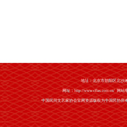
地址：北京市朝阳区北沙滩1号
网址：http://www.cflas.com.cn/
网站电话
中国民间文艺家协会官网资源版权为中国民协所