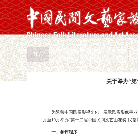
中国民协
民协动态
会员工作
首 页
权益保护
文化交流
志愿服务
专
首页
>
新闻页
关于举办“第
为繁荣中国民俗影视文化，展示民俗影像事业
月至10月举办“第十二届中国民间文艺山花奖·民
一、参评程序