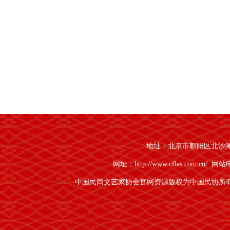
地址：北京市朝阳区北沙滩1号
网址：http://www.cflas.com.cn/
网站电话
中国民间文艺家协会官网资源版权为中国民协所