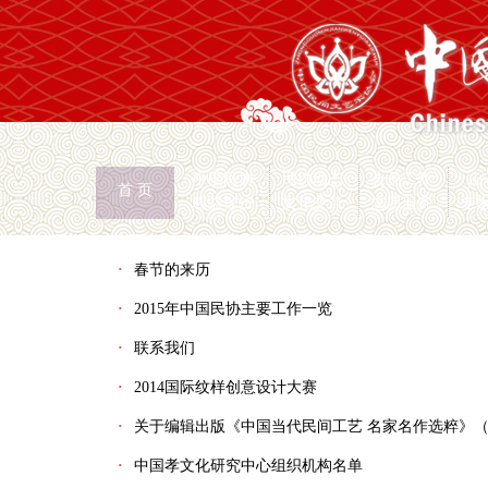
中国民协
民协动态
会员工作
山
首 页
权益保护
文化交流
志愿服务
专
首页
>
在线办公
>
列表
·
春节的来历
·
2015年中国民协主要工作一览
·
联系我们
·
2014国际纹样创意设计大赛
·
关于编辑出版《中国当代民间工艺 名家名作选粹》
·
中国孝文化研究中心组织机构名单